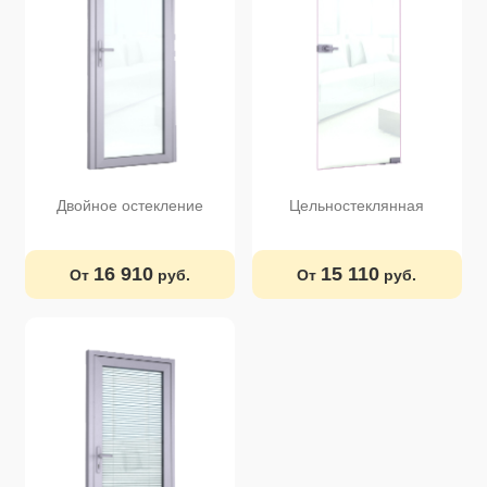
Двойное остекление
Цельностеклянная
16 910
15 110
От
руб.
От
руб.