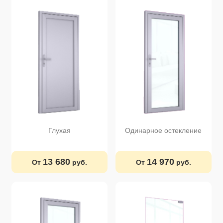
Глухая
Одинарное остекление
13 680
14 970
От
руб.
От
руб.