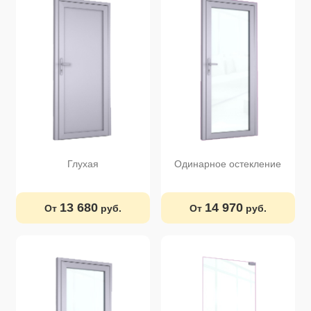
Глухая
Одинарное остекление
13 680
14 970
От
руб.
От
руб.