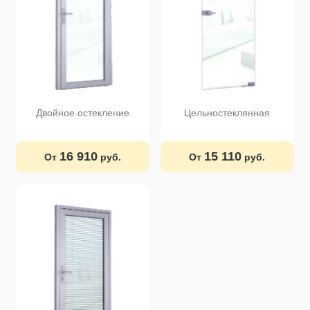
Двойное остекление
Цельностеклянная
16 910
15 110
От
руб.
От
руб.